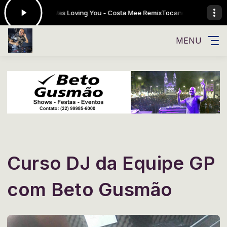
, Costa Mee I Was Loving You - Costa Mee Remix
Tocando agora: Pete Bel
MENU
Curso DJ da Equipe GP
com Beto Gusmão