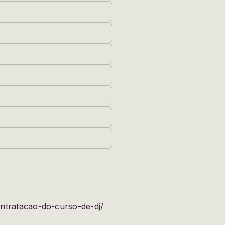
Cep
ntratacao-do-curso-de-dj/