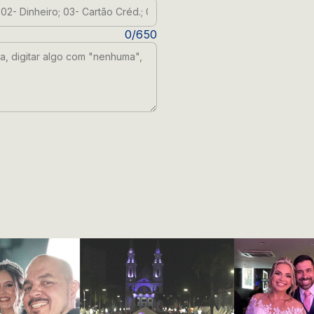
1- DEP; 02- Dinheiro; 03- Cartão Créd.; 04- Cheque)
o tenha, digitar algo com "nenhuma", para enviar o f
0/650