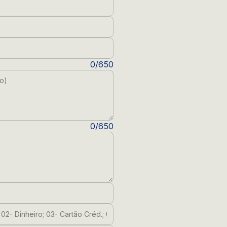
nto
ndereço)
0/650
0/650
1- DEP; 02- Dinheiro; 03- Cartão Créd.; 04- Cheque)